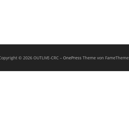
Copyright © 2026 OUTLIVE-CRC
–
OnePress
Theme von FameTheme