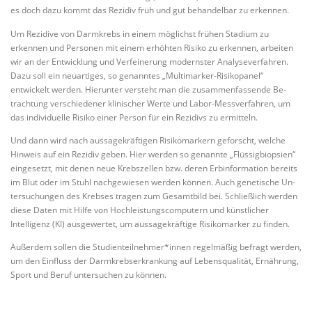
es doch dazu kommt das Rezidiv früh und gut behandelbar zu erkennen.
Um Rezidive von Darmkrebs in einem möglichst frühen Stadium zu
erkennen und Personen mit einem erhöhten Risiko zu erkennen, arbeiten
wir an der Ent­wick­lung und Verfeinerung modernster Analyseverfahren.
Dazu soll ein neuartiges, so genanntes „Mul­ti­mar­ker-Risikopanel“
entwickelt werden. Hierunter versteht man die zusammenfassende Be­
trachtung verschiedener klinischer Werte und Labor-Messverfahren, um
das in­dividuelle Risiko einer Person für ein Rezidivs zu ermitteln.
Und dann wird nach aussagekräftigen Risikomarkern geforscht, welche
Hinweis auf ein Rezidiv geben. Hier werden so genannte „Flüs­sig­biopsien“
eingesetzt, mit de­nen neue Krebszellen bzw. deren Erbinformation bereits
im Blut oder im Stuhl nachgewiesen werden können. Auch genetische Un­
ter­su­chun­gen des Krebses tragen zum Gesamtbild bei. Schließlich werden
diese Daten mit Hilfe von Hochleistungscomputern und künstlicher
Intelligenz (KI) ausgewertet, um aussagekräftige Risikomarker zu finden.
Außerdem sollen die Studienteilnehmer*innen regelmäßig befragt werden,
um den Einfluss der Darmkrebserkrankung auf Lebensqualität, Ernährung,
Sport und Beruf untersuchen zu können.