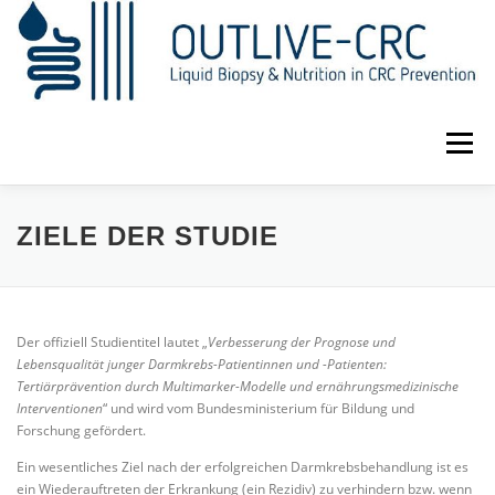
Zum
Inhalt
springen
Menü
DIE STUDIE
DOKUMENTE
TEAM
ZIELE DER STUDIE
TEILNAHME
IMPRESSUM
DATENSCHUTZ
Der offiziell Studientitel lautet „
Verbesserung der Prognose und
Lebensqualität junger Darmkrebs-Patientinnen und -Patienten:
Tertiärprävention durch Multimarker-Modelle und ernährungsmedizinische
Interventionen
“ und wird vom Bundesministerium für Bildung und
Forschung gefördert.
Ein wesentliches Ziel nach der erfolgreichen Darmkrebsbehandlung ist es
ein Wiederauftreten der Erkrankung (ein Rezidiv) zu verhindern bzw. wenn